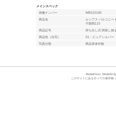
メインスペック
画像ナンバー
WBS10190
商品名
ルシアス バルコニー 
子隙間110
商品記号
持ち出し式 胴差し納
商品色（住宅）
S1：ピュアシルバー
写真分類
商品単体外観
MediaPress, Med
このサイトにあるすべての著作物（