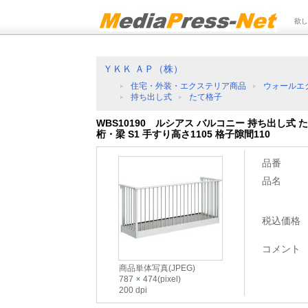
欲し
ＹＫＫ ＡＰ（株）
住宅・外装・エクステリア商品
ウォールエ
持ち出し式
たて格子
WBS10190 ルシアス バルコニー 持ち出し式
桁・梁 S1 手すり高さ1105 格子隙間110
品番
品名
税込価格
コメント
商品単体写真(JPEG)
787
474(pixel)
200 dpi