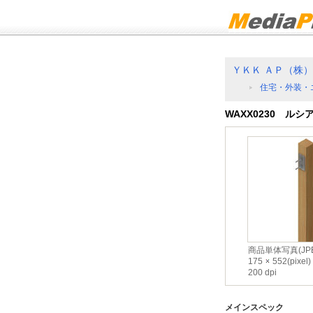
ＹＫＫ ＡＰ（株）
住宅・外装・
WAXX0230 ル
商品単体写真(JPE
175
552(pixel)
200 dpi
メインスペック