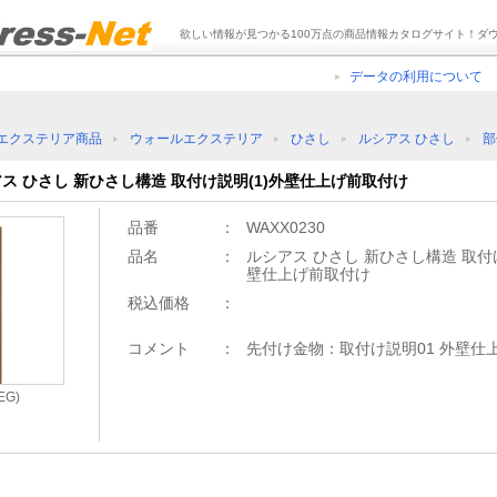
欲しい情報が見つかる100万点の商品情報カタログサイト！ダ
データの利用について
エクステリア商品
ウォールエクステリア
ひさし
ルシアス ひさし
部
シアス ひさし 新ひさし構造 取付け説明(1)外壁仕上げ前取付け
品番
：
WAXX0230
品名
：
ルシアス ひさし 新ひさし構造 取付け
壁仕上げ前取付け
税込価格
：
コメント
：
先付け金物：取付け説明01 外壁仕
G)