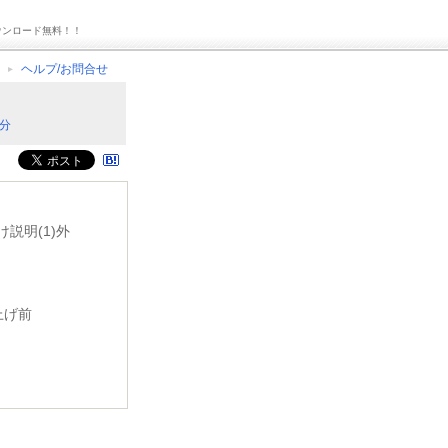
ウンロード無料！！
ヘルプ/お問合せ
分
説明(1)外
上げ前