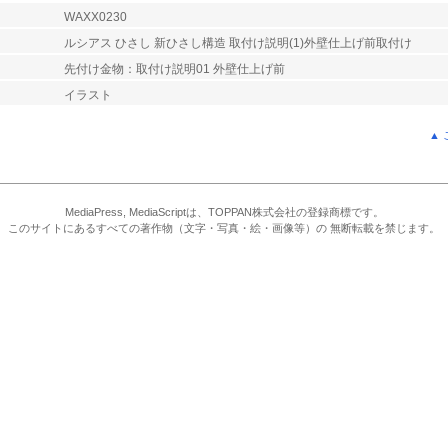
WAXX0230
ルシアス ひさし 新ひさし構造 取付け説明(1)外壁仕上げ前取付け
先付け金物：取付け説明01 外壁仕上げ前
イラスト
▲
MediaPress, MediaScriptは、TOPPAN株式会社の登録商標です。
このサイトにあるすべての著作物（文字・写真・絵・画像等）の 無断転載を禁じます。