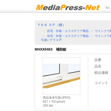
欲し
ＹＫＫ ＡＰ（株）
住宅・外装・エクステリア商品
ウインドウ
住宅・外装・エクステリア商品
ウインドウ
引違いテラス戸
MHXX0463 補助錠
品番
品名
税込価格
コメント
商品単体写真(JPEG)
827
551(pixel)
200 dpi