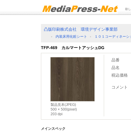
欲し
凸版印刷株式会社 環境デザイン事業部
内装床用化粧シート
１０１コーディネーショ
TFP-469 カルマートアッシュDG
品番
品名
税込価格
コメント
製品見本(JPEG)
500
500(pixel)
203 dpi
メインスペック