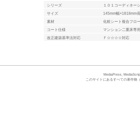
シリーズ
１０１コーディネーシ
サイズ
145mm幅×1818mm
素材
化粧シート複合フロ
コート仕様
マンション二重床専
改正建築基準法対応
Ｆ☆☆☆☆対応
MediaPress, Med
このサイトにあるすべての著作物（