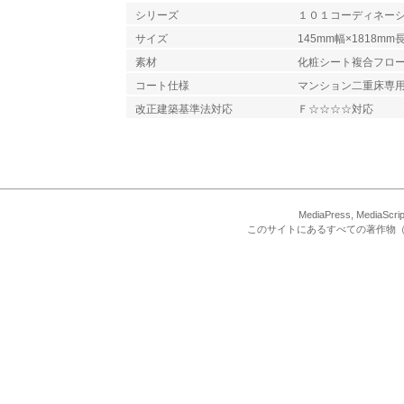
シリーズ
１０１コーディネーシ
サイズ
145mm幅×1818mm
素材
化粧シート複合フロ
コート仕様
マンション二重床専
改正建築基準法対応
Ｆ☆☆☆☆対応
MediaPress, Med
このサイトにあるすべての著作物（