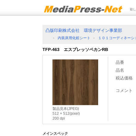
欲し
凸版印刷株式会社 環境デザイン事業部
内装床用化粧シート
１０１コーディネーショ
TFP-463 エスプレッソペカンRB
品番
品名
税込価格
コメント
製品見本(JPEG)
512
512(pixel)
200 dpi
メインスペック