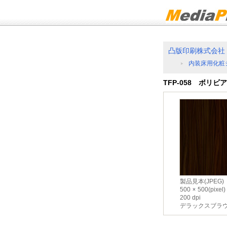
凸版印刷株式会社
内装床用化粧
TFP-058 ボリビ
製品見本(JPEG)
500
500(pixel)
200 dpi
デラックスブラ