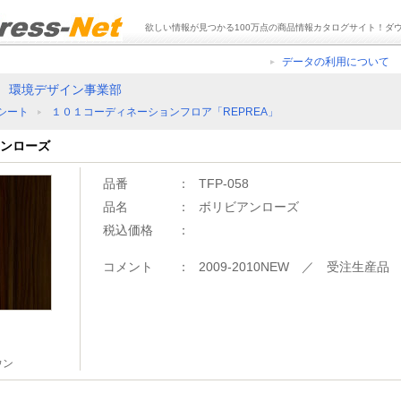
欲しい情報が見つかる100万点の商品情報カタログサイト！ダ
データの利用について
 環境デザイン事業部
シート
１０１コーディネーションフロア「REPREA」
アンローズ
品番
：
TFP-058
品名
：
ボリビアンローズ
税込価格
：
コメント
：
2009-2010NEW ／ 受注生産品
ウン