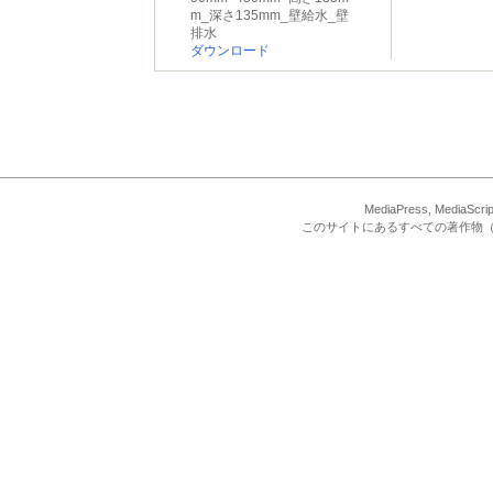
m_深さ135mm_壁給水_壁
排水
ダウンロード
MediaPress, Med
このサイトにあるすべての著作物（