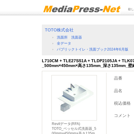
欲し
TOTO株式会社
洗面所 洗面器
全データ
パブリックトイレ・洗面ブック2024年6月版
L710CM + TLE27SS1A + TLDP2105JA + 
_500mm×450mm×高さ135mm_深さ135mm
品番
品名
税込価格
コメント
Revitデータ(RFA)
TOTO_ベッセル式洗面器_5
00mm×450mm×高さ135m