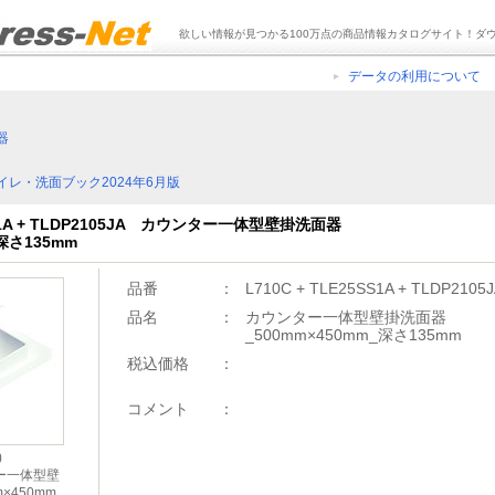
欲しい情報が見つかる100万点の商品情報カタログサイト！ダ
データの利用について
器
イレ・洗面ブック2024年6月版
5SS1A + TLDP2105JA カウンター一体型壁掛洗面器
_深さ135mm
品番
：
L710C + TLE25SS1A + TLDP2105
品名
：
カウンター一体型壁掛洗面器
_500mm×450mm_深さ135mm
税込価格
：
コメント
：
)
ター一体型壁
×450mm