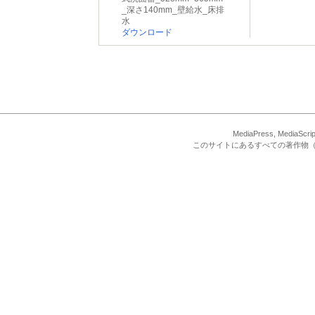
_深さ140mm_壁給水_床排
水
ダウンロード
MediaPress, Med
このサイトにあるすべての著作物（