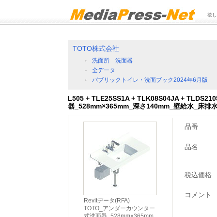
欲し
TOTO株式会社
洗面所 洗面器
全データ
パブリックトイレ・洗面ブック2024年6月版
L505 + TLE25SS1A + TLK08S04JA + 
器_528mm×365mm_深さ140mm_壁給水_床
品番
品名
税込価格
コメント
Revitデータ(RFA)
TOTO_アンダーカウンター
式洗面器_528mm×365mm