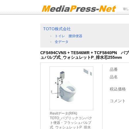
欲し
TOTO株式会社
トイレ 腰掛便器
全データ
CFS494CVNS + TES46MR + TCF584
ュバルブ式_ウォシュレットP_排水芯255mm
品番
品名
税込価格
コメント
Revitデータ(RFA)
TOTO_パブリックコンパク
ト便器・フラッシュバルブ
式_ウォシュレットP_排水