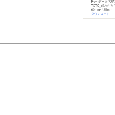
Revitデータ(RFA
TOTO_歯みがき
60mm×435mm
ダウンロード