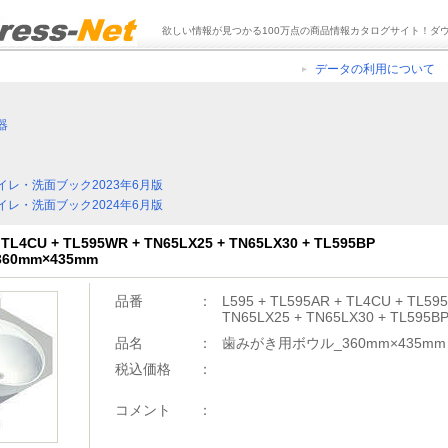
欲しい情報が見つかる100万点の商品情報カタログサイト！ダ
データの利用について
器
イレ・洗面ブック2023年6月版
イレ・洗面ブック2024年6月版
+ TL4CU + TL595WR + TN65LX25 + TN65LX30 + TL595BP
0mm×435mm
品番
：
L595 + TL595AR + TL4CU + TL59
TN65LX25 + TN65LX30 + TL595B
品名
：
歯みがき用ボウル_360mm×435mm
税込価格
：
コメント
：