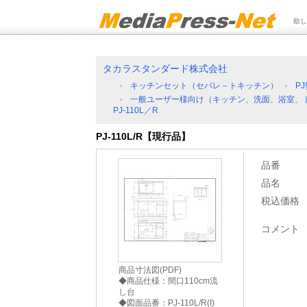
欲し
タカラスタンダード株式会社
キッチンセット（セパレ－トキッチン）
P
一般ユーザー様向け（キッチン、洗面、浴室、
PJ-110L／R
PJ-110L/R【現行品】
品番
品名
税込価格
コメント
商品寸法図(PDF)
◆商品仕様：間口110cm流
し台
◆図面品番：PJ-110L/R(I)