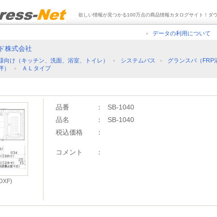
欲しい情報が見つかる100万点の商品情報カタログサイト！ダ
データの利用について
ド株式会社
様向け（キッチン、洗面、浴室、トイレ）
システムバス
グランスパ（FRP
5坪）
ＡＬタイプ
品番
：
SB-1040
品名
：
SB-1040
税込価格
：
コメント
：
XF)