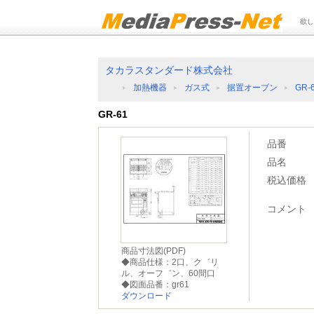
欲し
タカラスタンダード株式会社
加熱機器
ガス式
据置オーブン
GR-
GR-61
品番
品名
税込価格
コメント
商品寸法図(PDF)
◆商品仕様：2口、ク゛リ
ル、オーフ゛ン、60間口
◆図面品番：gr61
ダウンロード