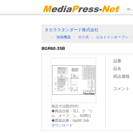
欲し
タカラスタンダード株式会社
加熱機器
ガス式
ビルトインオーブン
BGR60-3SB
品番
品名
税込価格
コメント
商品寸法図(PDF)
◆商品仕様：3口、ク゛リ
ル、オーフ゛ン、60間口
◆図面品番：bgr60 3sb
ダウンロード