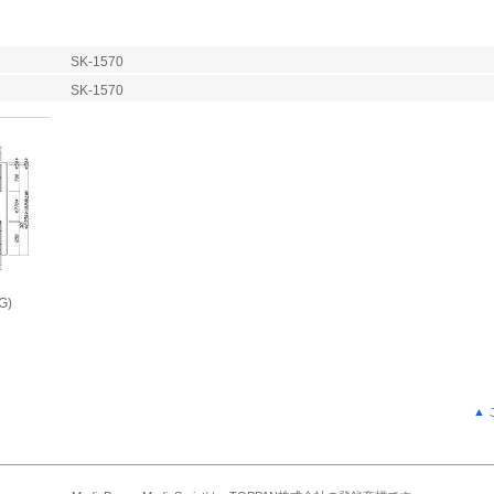
SK-1570
SK-1570
G)
▲