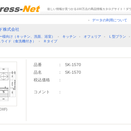
欲しい情報が見つかる100万点の商品情報カタログサイト！ダ
データの利用について
ド株式会社
ー様向け（キッチン、洗面、浴室）
キッチン
オフェリア
Ｌ型プラン
スライド（食洗機付き）
Ｒタイプ
品番
：
SK-1570
品名
：
SK-1570
税込価格
：
コメント
：
XF)