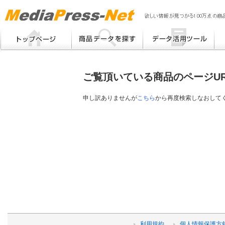
MP
Me
フリーワード検索
提案書 / 帳票作成
Me
メーカー別検索
チラシ作成
Me
ブ
ご覧頂いている商品のページU
eB
その他
プ
提
申し訳ありませんが
こちら
から再度検索しなおして
帳
利用規約
個人情報保護方