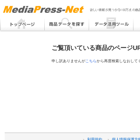
MP
Me
フリーワード検索
提案書 / 帳票作成
Me
メーカー別検索
チラシ作成
Me
ブ
ご覧頂いている商品のページU
eB
その他
プ
提
申し訳ありませんが
こちら
から再度検索しなおして
帳
利用規約
個人情報保護方