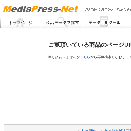
MP
Me
フリーワード検索
提案書 / 帳票作成
Me
メーカー別検索
チラシ作成
Me
ブ
ご覧頂いている商品のページU
eB
その他
プ
提
申し訳ありませんが
こちら
から再度検索しなおして
帳
利用規約
個人情報保護方