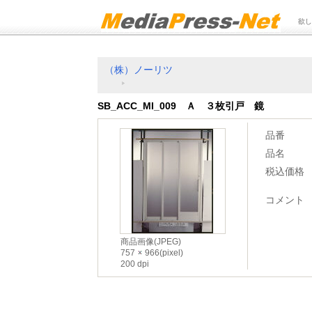
欲し
（株）ノーリツ
SB_ACC_MI_009 Ａ ３枚引戸 鏡
品番
品名
税込価格
コメント
商品画像(JPEG)
757
966(pixel)
200 dpi