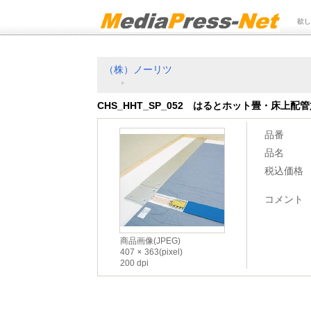
欲し
（株）ノーリツ
CHS_HHT_SP_052 はるとホット畳・床上配
品番
品名
税込価格
コメント
商品画像(JPEG)
407
363(pixel)
200 dpi