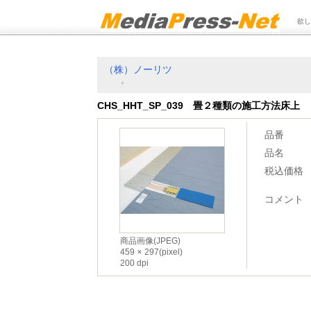
欲し
（株）ノーリツ
CHS_HHT_SP_039 畳２種類の施工方法床上
品番
品名
税込価格
コメント
商品画像(JPEG)
459
297(pixel)
200 dpi