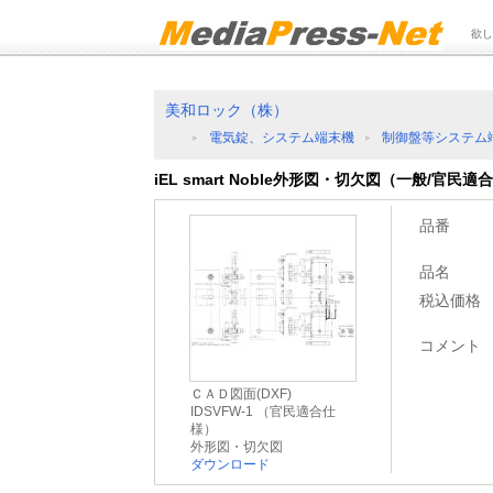
欲し
美和ロック（株）
電気錠、システム端末機
制御盤等システム
iEL smart Noble外形図・切欠図（一般/官
品番
品名
税込価格
コメント
ＣＡＤ図面(DXF)
IDSVFW-1 （官民適合仕
様）
外形図・切欠図
ダウンロード