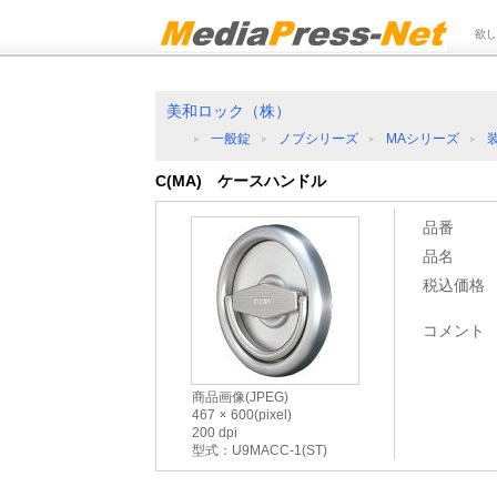
欲し
美和ロック（株）
一般錠
ノブシリーズ
MAシリーズ
C(MA) ケースハンドル
品番
品名
税込価格
コメント
商品画像(JPEG)
467
600(pixel)
200 dpi
型式：U9MACC-1(ST)