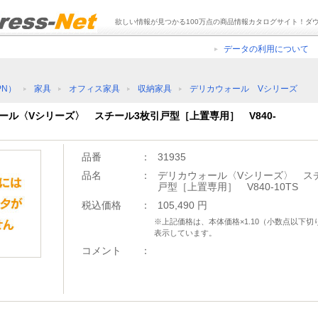
欲しい情報が見つかる100万点の商品情報カタログサイト！ダ
データの利用について
PN）
家具
オフィス家具
収納家具
デリカウォール Vシリーズ
ォール〈Vシリーズ〉 スチール3枚引戸型［上置専用］ V840-
品番
：
31935
品名
：
デリカウォール〈Vシリーズ〉 ス
戸型［上置専用］ V840-10TS
税込価格
：
105,490 円
※上記価格は、本体価格×1.10（小数点以下
表示しています。
コメント
：