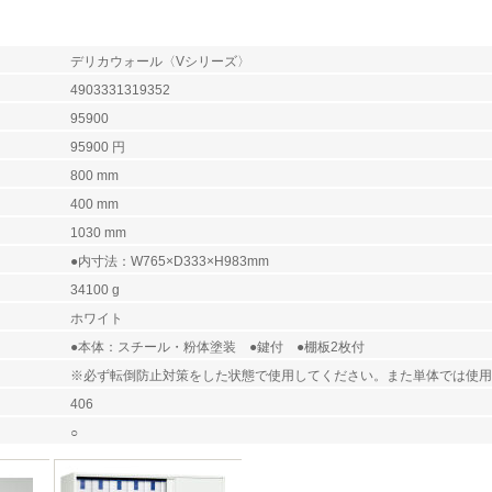
デリカウォール〈Vシリーズ〉
4903331319352
95900
95900 円
800 mm
）
400 mm
）
1030 mm
●内寸法：W765×D333×H983mm
34100 g
ホワイト
●本体：スチール・粉体塗装 ●鍵付 ●棚板2枚付
※必ず転倒防止対策をした状態で使用してください。また単体では使用
406
○