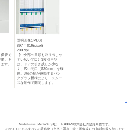
説明画像(JPEG)
897
819(pixel)
200 dpi
に保管で
【中央部の書類も取り出しや
装備。キ
すい広い間口】3枚引戸型
します。
は、ドアの引き残しが少な
く、広い間口（530mm）を確
保。3枚の扉が連動するパン
タグラフ機構により、スムー
ズな動作で開閉します。
▲
MediaPress, MediaScriptは、TOPPAN株式会社の登録商標です。
このサイトにあるすべての著作物（文字・写真・絵・画像等）の 無断転載を禁じます。