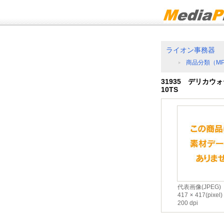
ライオン事務器
商品分類（M
31935 デリカウ
10TS
代表画像(JPEG)
417
417(pixel)
200 dpi