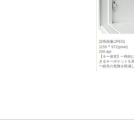
説明画像(JPEG)
1155
972(pixel)
200 dpi
【キー保管】一時的
きるキーポケットを
ー紛失の危険を軽減