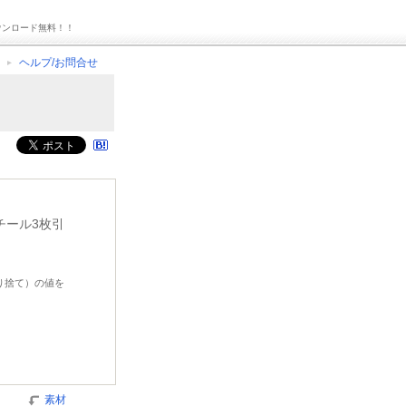
ウンロード無料！！
ヘルプ/お問合せ
チール3枚引
切り捨て）の値を
素材