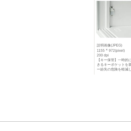
説明画像(JPEG)
1155
972(pixel)
200 dpi
【キー保管】一時的
きるキーポケットを
ー紛失の危険を軽減