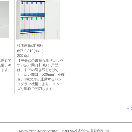
説明画像(JPEG)
897
819(pixel)
200 dpi
に保管で
【中央部の書類も取り出しや
装備。キ
すい広い間口】3枚引戸型
します。
は、ドアの引き残しが少な
く、広い間口（530mm）を確
保。3枚の扉が連動するパン
タグラフ機構により、スムー
ズな動作で開閉します。
▲
MediaPress, MediaScriptは、TOPPAN株式会社の登録商標です。