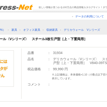
欲しい情報が見つかる100万点の商品情報カタログサイト！ダ
データの利用について
PN）
家具
オフィス家具
収納家具
デリカウォール Vシリーズ
ウォール〈Vシリーズ〉 スチール3枚引戸型［上・下置両用］
品番
：
31934
品名
：
デリカウォール〈Vシリーズ〉 ス
戸型［上・下置両用］ V840-09TS
税込価格
：
99,990 円
※上記価格は、本体価格×1.10（小数点以下
表示しています。
コメント
：