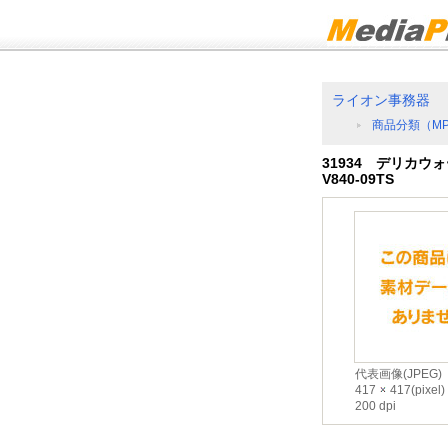
ライオン事務器
商品分類（M
31934 デリカ
V840-09TS
代表画像(JPEG)
417
417(pixel)
200 dpi