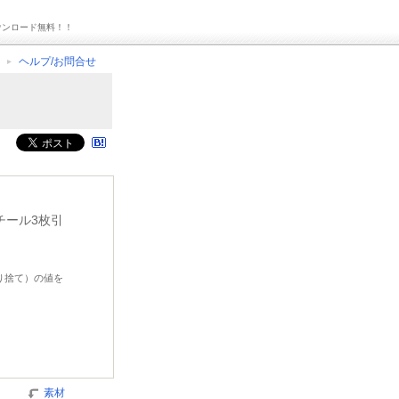
ウンロード無料！！
ヘルプ/お問合せ
チール3枚引
切り捨て）の値を
素材