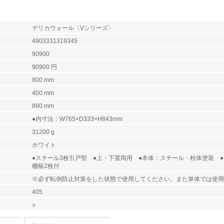
デリカウォール〈Vシリーズ〉
4903331319345
90900
90900 円
800 mm
）
400 mm
）
890 mm
●内寸法：W765×D333×H843mm
31200 g
ホワイト
●スチール3枚引戸型 ●上・下置両用 ●本体：スチール・粉体塗装 ●
棚板2枚付
※必ず転倒防止対策をした状態で使用してください。また単体では使用
405
○