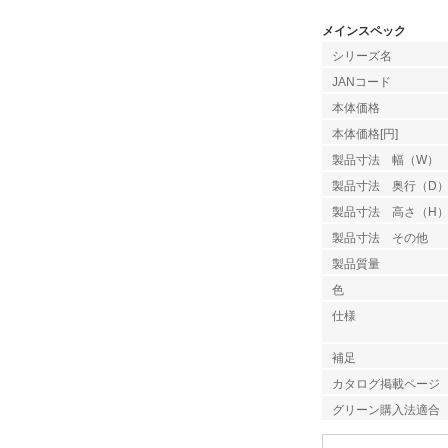
メインスペック
シリーズ名
JANコード
本体価格
本体価格[円]
製品寸法 幅（W）
製品寸法 奥行（D
製品寸法 高さ（H
製品寸法 その他
製品質量
色
仕様
補足
カタログ掲載ページ
グリーン購入法適合