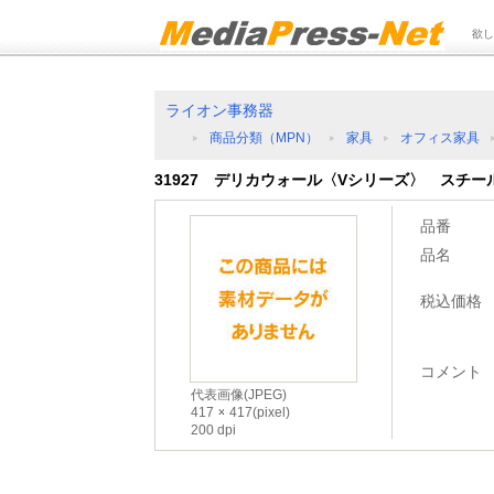
欲し
ライオン事務器
商品分類（MPN）
家具
オフィス家具
31927 デリカウォール〈Vシリーズ〉 スチール
品番
品名
税込価格
コメント
代表画像(JPEG)
417
417(pixel)
200 dpi