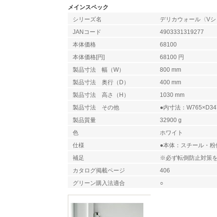
メインスペック
シリーズ名
デリカウォール〈Vシ
JANコード
4903331319277
本体価格
68100
本体価格[円]
68100 円
製品寸法 幅（W）
800 mm
製品寸法 奥行（D）
400 mm
製品寸法 高さ（H）
1030 mm
製品寸法 その他
●内寸法：W765×D34
製品質量
32900 g
色
ホワイト
仕様
●本体：スチール・粉
補足
※必ず転倒防止対策
カタログ掲載ページ
406
グリーン購入法適合
○