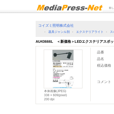
欲し
コイズミ照明株式会社
器具ジャンル別
エクステリアライト
ス
AU43666L ＜新価格＞LEDエクステリアスポ
品番
品名
税込価格
コメント
本体画像(JPEG)
338
609(pixel)
200 dpi