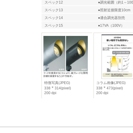
スペック12
●調光範囲（約1～10
スペック13
●照射近接限度10cm
スペック14
●適合調光器別売
スペック15
●17VA（100V）
特徴写真(JPEG)
コラム画像(JPEG)
338
314(pixel)
338
473(pixel)
200 dpi
200 dpi