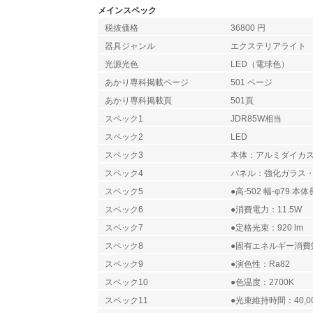
メインスペック
税抜価格
36800 円
器具ジャンル
エクステリアライト
光源光色
LED（電球色）
あかり専科掲載ページ
501 ページ
あかり専科掲載頁
501頁
スペック1
JDR85W相当
スペック2
LED
スペック3
本体：アルミダイカ
スペック4
パネル：強化ガラス
スペック5
●高-502 幅-φ79 本体長
スペック6
●消費電力：11.5W
スペック7
●定格光束：920 lm
スペック8
●固有エネルギー消費効率
スペック9
●演色性：Ra82
スペック10
●色温度：2700K
スペック11
●光束維持時間：40,0