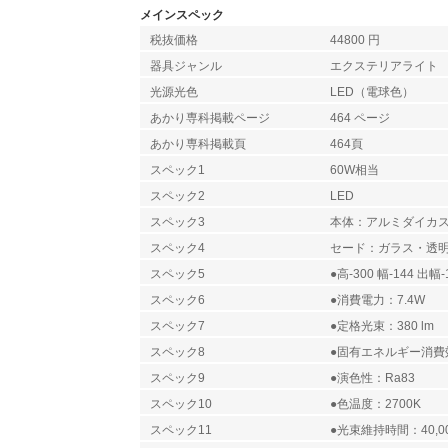
メインスペック
税抜価格
44800 円
器具ジャンル
エクステリアライト
光源光色
LED（電球色）
あかり専科掲載ページ
464 ページ
あかり専科掲載頁
464頁
スペック1
60W相当
スペック2
LED
スペック3
本体：アルミダイカ
スペック4
セード：ガラス・透
スペック5
●高-300 幅-144 出幅-
スペック6
●消費電力：7.4W
スペック7
●定格光束：380 lm
スペック8
●固有エネルギー消費効率
スペック9
●演色性：Ra83
スペック10
●色温度：2700K
スペック11
●光束維持時間：40,0