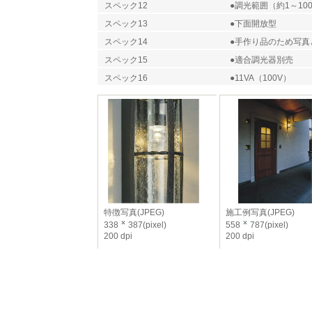
スペック12
●調光範囲（約1～10
スペック13
●下面開放型
スペック14
●手作り品のため写真
スペック15
●適合調光器別売
スペック16
●11VA（100V）
特徴写真(JPEG)
施工例写真(JPEG)
338
387(pixel)
558
787(pixel)
200 dpi
200 dpi