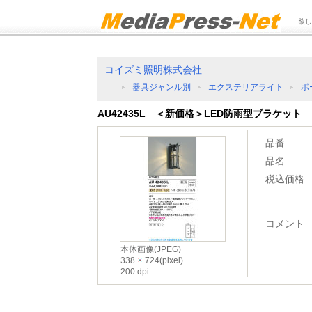
欲し
コイズミ照明株式会社
器具ジャンル別
エクステリアライト
ポ
AU42435L ＜新価格＞LED防雨型ブラケット
品番
品名
税込価格
コメント
本体画像(JPEG)
338
724(pixel)
200 dpi