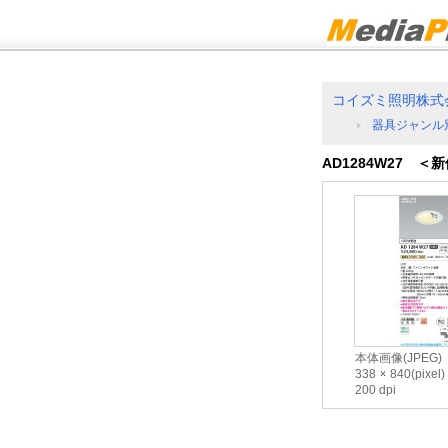
コイズミ照明株式
器具ジャンル
AD1284W27 
本体画像(JPEG)
338
840(pixel)
200 dpi