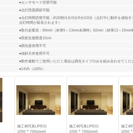
●センサモード切替可能
●点灯照度調節可能
●点灯時間切替可能：約30秒/1分/3分/5分/10分（点灯中に動作を感
点灯時間が延長されます）
●取付必要高：80mm（材厚5～13mm未満時）82mm（材厚13～25mm
●照射近接限度10cm
●調光器併用不可
●傾斜天井使用不可
●動作連動でご使用いただく場合は調光タイプのみを組み合わせてくだ
●14VA（100V）
施工例写真(JPEG)
施工例写真(JPEG)
施工例写
1050
700(pixel)
1050
700(pixel)
1050