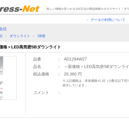
欲しい情報が見つかる100万点の商品情報カタログサイト！ダ
データの利用について
会社
別
ダウンライト
SB形
＜新価格＞LED高気密SBダウンライト
品番
：
AD1284W27
品名
：
＜新価格＞LED高気密SBダウンラ
税込価格
：
28,380 円
※上記価格は、本体価格×1.10（小数点以下
表示しています。
コメント
：