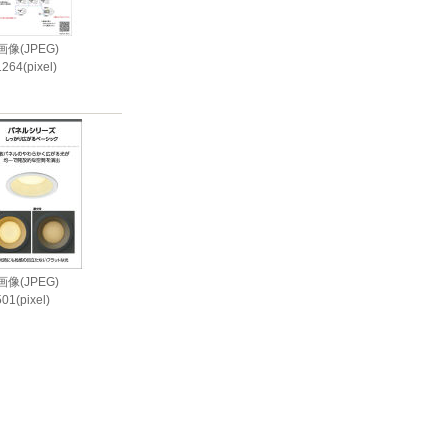
像(JPEG)
264(pixel)
i
像(JPEG)
01(pixel)
i