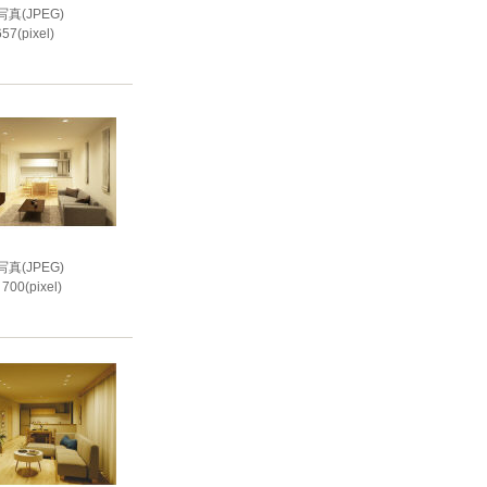
真(JPEG)
57(pixel)
i
真(JPEG)
700(pixel)
i