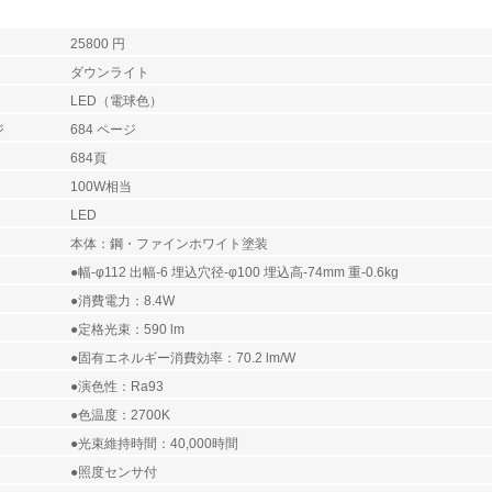
25800 円
ダウンライト
LED（電球色）
ジ
684 ページ
684頁
100W相当
LED
本体：鋼・ファインホワイト塗装
●幅-φ112 出幅-6 埋込穴径-φ100 埋込高-74mm 重-0.6kg
●消費電力：8.4W
●定格光束：590 lm
●固有エネルギー消費効率：70.2 lm/W
●演色性：Ra93
●色温度：2700K
●光束維持時間：40,000時間
●照度センサ付