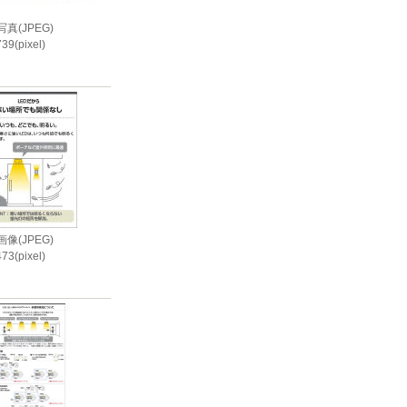
真(JPEG)
39(pixel)
i
像(JPEG)
73(pixel)
i