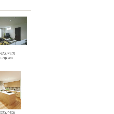
i
真(JPEG)
02(pixel)
i
真(JPEG)