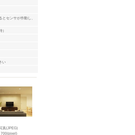
知するとセンサが作動し、
時）
さい
真(JPEG)
700(pixel)