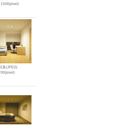
1508(pixel)
i
真(JPEG)
00(pixel)
i