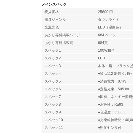
メインスペック
税抜価格
25800 円
器具ジャンル
ダウンライト
光源光色
LED（温白色）
あかり専科掲載ページ
684 ページ
あかり専科掲載頁
684頁
スペック1
100W相当
スペック2
LED
スペック3
本体：鋼・ブラック
スペック4
●幅-φ112 出幅-6 埋込
スペック5
●消費電力：8.4W
スペック6
●定格光束：505 lm
スペック7
●固有エネルギー消費効率
スペック8
●演色性：Ra93
スペック9
●色温度：3500K
スペック10
●光束維持時間：40,0
スペック11
●照度センサ付