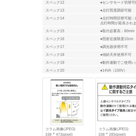
スペック12
●センサモード切替可
スペック13
●点灯照度調節可能
スペック14
●点灯時間切替可能：約
点灯時間が延長され
スペック15
●取付必要高：80mm
スペック16
●照射近接限度10cm
スペック17
●調光器併用不可
スペック18
●傾斜天井使用不可
スペック19
●動作連動でご使用
スペック20
●14VA（100V）
コラム画像(JPEG)
コラム画像(JPEG)
338
473(pixel)
338
285(pixel)