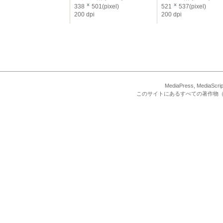
338
501(pixel)
521
537(pixel)
200 dpi
200 dpi
MediaPress, Med
このサイトにあるすべての著作物（