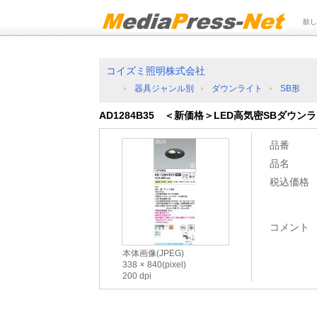
欲し
コイズミ照明株式会社
器具ジャンル別
ダウンライト
SB形
AD1284B35 ＜新価格＞LED高気密SBダウン
品番
品名
税込価格
コメント
本体画像(JPEG)
338
840(pixel)
200 dpi