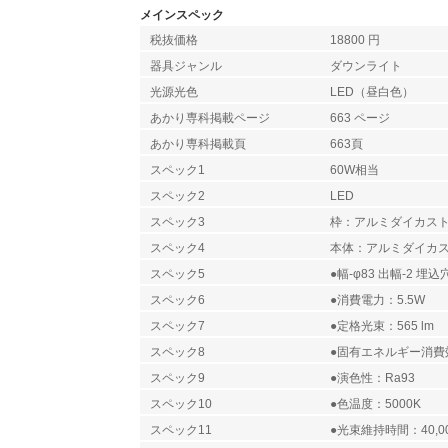
メインスペック
税抜価格
18800 円
器具ジャンル
ダウンライト
光源光色
LED（昼白色）
あかり専科掲載ページ
663 ページ
あかり専科掲載頁
663頁
スペック1
60W相当
スペック2
LED
スペック3
枠：アルミダイカス
スペック4
本体：アルミダイカ
スペック5
●幅-φ83 出幅-2 埋込穴
スペック6
●消費電力：5.5W
スペック7
●定格光束：565 lm
スペック8
●固有エネルギー消費効率
スペック9
●演色性：Ra93
スペック10
●色温度：5000K
スペック11
●光束維持時間：40,0