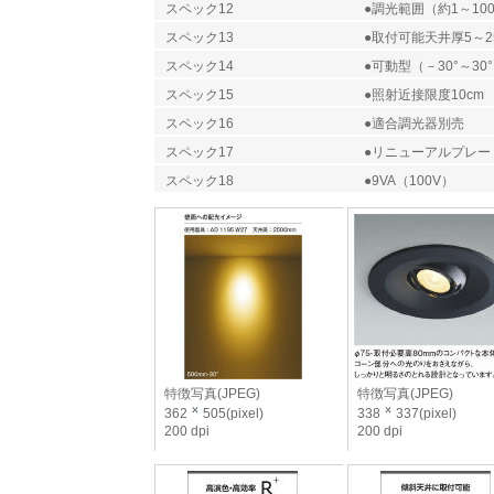
スペック12
●調光範囲（約1～10
スペック13
●取付可能天井厚5～2
スペック14
●可動型（－30°～30
スペック15
●照射近接限度10cm
スペック16
●適合調光器別売
スペック17
●リニューアルプレー
スペック18
●9VA（100V）
特徴写真(JPEG)
特徴写真(JPEG)
362
505(pixel)
338
337(pixel)
200 dpi
200 dpi