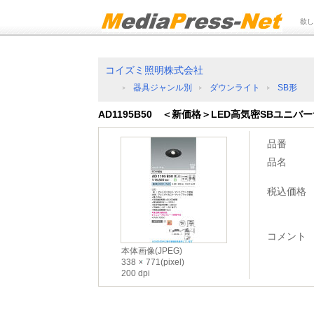
欲し
コイズミ照明株式会社
器具ジャンル別
ダウンライト
SB形
AD1195B50 ＜新価格＞LED高気密SBユニ
品番
品名
税込価格
コメント
本体画像(JPEG)
338
771(pixel)
200 dpi