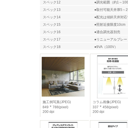
スペック12
●調光範囲（約1～10
スペック13
●取付可能天井厚5～2
スペック14
●配光は傾斜天井対応
スペック15
●照射近接限度10cm
スペック16
●適合調光器別売
スペック17
●リニューアルプレー
スペック18
●9VA（100V）
施工例写真(JPEG)
コラム画像(JPEG)
849
788(pixel)
337
458(pixel)
200 dpi
200 dpi