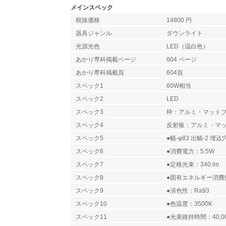
メインスペック
税抜価格
14800 円
器具ジャンル
ダウンライト
光源光色
LED（温白色）
あかり専科掲載ページ
604 ページ
あかり専科掲載頁
604頁
スペック1
60W相当
スペック2
LED
スペック3
枠：アルミ・マット
スペック4
反射板：アルミ・マ
スペック5
●幅-φ83 出幅-2 埋込穴
スペック6
●消費電力：5.5W
スペック7
●定格光束：340 lm
スペック8
●固有エネルギー消費効率
スペック9
●演色性：Ra93
スペック10
●色温度：3500K
スペック11
●光束維持時間：40,0