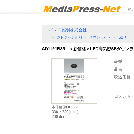
欲し
コイズミ照明株式会社
器具ジャンル別
ダウンライト
SB形
AD1191B35 ＜新価格＞LED高気密SBダウン
品番
品名
税込価格
コメント
本体画像(JPEG)
338
730(pixel)
200 dpi