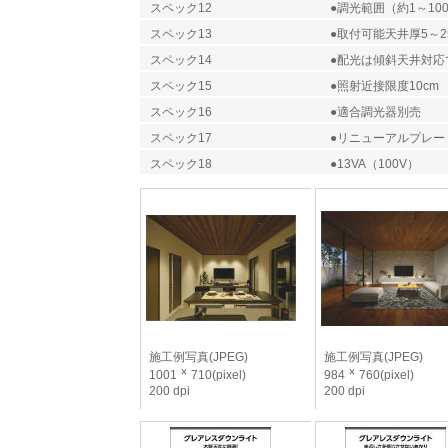
スペック12
●調光範囲（約1～10
スペック13
●取付可能天井厚5～2
スペック14
●配光は傾斜天井対応
スペック15
●照射近接限度10cm
スペック16
●適合調光器別売
スペック17
●リニューアルプレー
スペック18
●13VA（100V）
施工例写真(JPEG)
施工例写真(JPEG)
1001
710(pixel)
984
760(pixel)
200 dpi
200 dpi