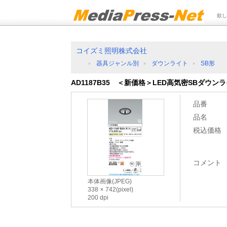
欲し
コイズミ照明株式会社
器具ジャンル別
ダウンライト
SB形
AD1187B35 ＜新価格＞LED高気密SBダウン
品番
品名
税込価格
コメント
本体画像(JPEG)
338
742(pixel)
200 dpi