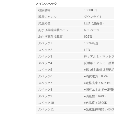
メインスペック
税抜価格
16800 円
器具ジャンル
ダウンライト
光源光色
LED（温白色）
あかり専科掲載ページ
602 ページ
あかり専科掲載頁
602頁
スペック1
100W相当
スペック2
LED
スペック3
枠：アルミ・マット
スペック4
反射板：アルミ・鏡
スペック5
●幅-φ83 出幅-2 埋込穴
スペック6
●消費電力：8.7W
スペック7
●定格光束：595 lm
スペック8
●固有エネルギー消費効率
スペック9
●演色性：Ra93
スペック10
●色温度：3500K
スペック11
●光束維持時間：40,0