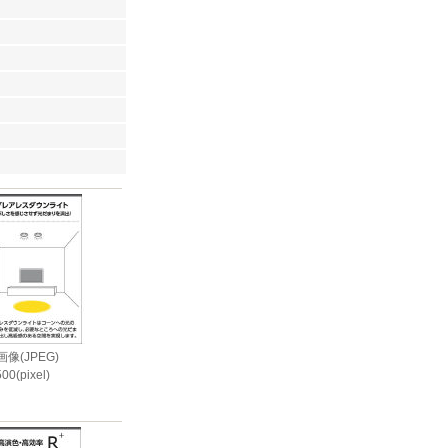
像(JPEG)
00(pixel)
i