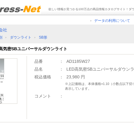
欲しい情報が見つかる100万点の商品情報カタログサイト！ダ
データの利用について
会社
別
ダウンライト
SB形
LED高気密SBユニバーサルダウンライト
品番
：
AD1185W27
品名
：
LED高気密SBユニバーサルダウン
税込価格
：
23,980 円
※上記価格は、本体価格×1.10（小数点以下
表示しています。
コメント
：