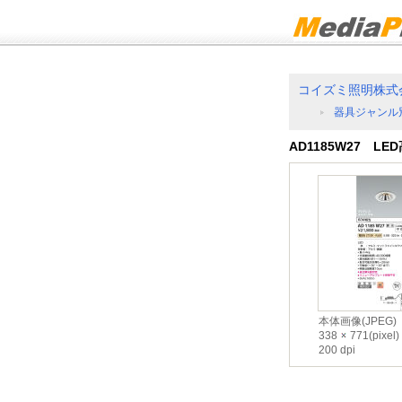
コイズミ照明株式
器具ジャンル
AD1185W27 
本体画像(JPEG)
338
771(pixel)
200 dpi