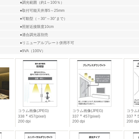
●調光範囲（約1～100％）
●取付可能天井厚5～25mm
●可動型（－30°～30°まで）
●照射近接限度10cm
●適合調光器別売
●リニューアルプレート併用不可
●9VA（100V）
コラム画像(JPEG)
コラム画像(JPEG)
コラム画
338
457(pixel)
337
457(pixel)
337
5
200 dpi
200 dpi
200 dp