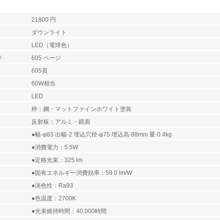
21800 円
ダウンライト
LED（電球色）
ジ
605 ページ
605頁
60W相当
LED
枠：鋼・マットファインホワイト塗装
反射板：アルミ・鏡面
●幅-φ83 出幅-2 埋込穴径-φ75 埋込高-88mm 重-0.4kg
●消費電力：5.5W
●定格光束：325 lm
●固有エネルギー消費効率：59.0 lm/W
●演色性：Ra93
●色温度：2700K
●光束維持時間：40,000時間