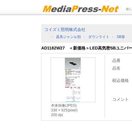
欲し
コイズミ照明株式会社
器具ジャンル別
ダウンライト
SB形
AD1182W27 ＜新価格＞LED高気密SBユニ
品番
品名
税込価格
コメント
本体画像(JPEG)
338
925(pixel)
200 dpi