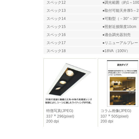
スペック12
●調光範囲（約1～10
スペック13
●取付可能天井厚5～2
スペック14
●可動型（－30°～30
スペック15
●照射近接限度10cm
スペック16
●適合調光器別売
スペック17
●リニューアルプレー
スペック18
●18VA（100V）
特徴写真(JPEG)
コラム画像(JPEG)
337
296(pixel)
337
505(pixel)
200 dpi
200 dpi