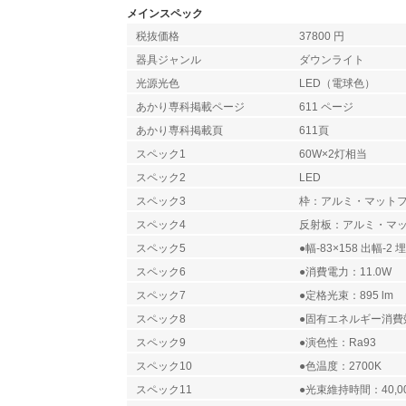
メインスペック
税抜価格
37800 円
器具ジャンル
ダウンライト
光源光色
LED（電球色）
あかり専科掲載ページ
611 ページ
あかり専科掲載頁
611頁
スペック1
60W×2灯相当
スペック2
LED
スペック3
枠：アルミ・マット
スペック4
反射板：アルミ・マ
スペック5
●幅-83×158 出幅-2 
スペック6
●消費電力：11.0W
スペック7
●定格光束：895 lm
スペック8
●固有エネルギー消費効率
スペック9
●演色性：Ra93
スペック10
●色温度：2700K
スペック11
●光束維持時間：40,0