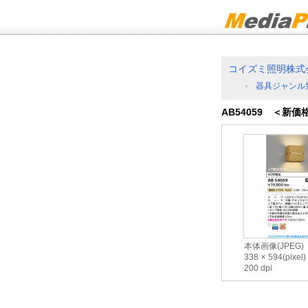
コイズミ照明株式
器具ジャンル
AB54059 ＜新
本体画像(JPEG)
338
594(pixel)
200 dpi