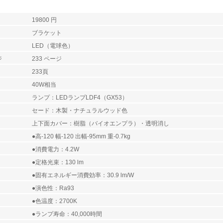
19800 円
ブラケット
LED（電球色）
ジ
233 ページ
233頁
40W相当
ランプ：LEDランプLDF4（GX53）
セード：木製・ナチュラルウッド色
上下面カバー：樹脂（バイオエンプラ）・透明消し
●高-120 幅-120 出幅-95mm 重-0.7kg
●消費電力：4.2W
●定格光束：130 lm
●固有エネルギー消費効率：30.9 lm/W
●演色性：Ra93
●色温度：2700K
●ランプ寿命：40,000時間