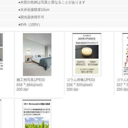
●木部の色柄は写真と異なることがあります
●天井近接限度10cm
●調光器併用不可
●8VA（100V）
施工例写真(JPEG)
コラム画像(JPEG)
コラム画
656
984(pixel)
338
505(pixel)
337
5
200 dpi
200 dpi
200 dp