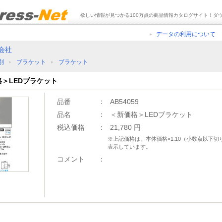
欲しい情報が見つかる100万点の商品情報カタログサイト！ダ
データの利用について
会社
別
ブラケット
ブラケット
価格＞LEDブラケット
品番
：
AB54059
品名
：
＜新価格＞LEDブラケット
税込価格
：
21,780 円
※上記価格は、本体価格×1.10（小数点以下
表示しています。
コメント
：