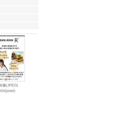
像(JPEG)
04(pixel)
i