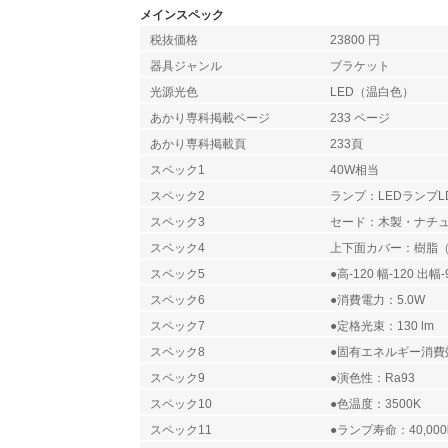
メインスペック
税抜価格
23800 円
器具ジャンル
ブラケット
光源光色
LED（温白色）
あかり専科掲載ページ
233 ページ
あかり専科掲載頁
233頁
スペック1
40W相当
スペック2
ランプ：LEDランプLD
スペック3
セード：木製・ナチ
スペック4
上下面カバー：樹脂
スペック5
●高-120 幅-120 出幅-
スペック6
●消費電力：5.0W
スペック7
●定格光束：130 lm
スペック8
●固有エネルギー消費効率
スペック9
●演色性：Ra93
スペック10
●色温度：3500K
スペック11
●ランプ寿命：40,00