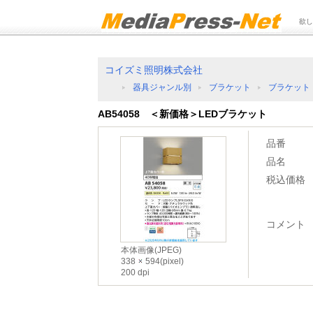
欲し
コイズミ照明株式会社
器具ジャンル別
ブラケット
ブラケット
AB54058 ＜新価格＞LEDブラケット
品番
品名
税込価格
コメント
本体画像(JPEG)
338
594(pixel)
200 dpi