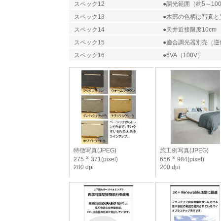
スペック12
●調光範囲（約5～10
スペック13
●木部の色柄は写真と
スペック14
●天井近接限度10cm
スペック15
●適合調光器別売（逆
スペック16
●6VA（100V）
特徴写真(JPEG)
施工例写真(JPEG)
275
371(pixel)
656
984(pixel)
200 dpi
200 dpi