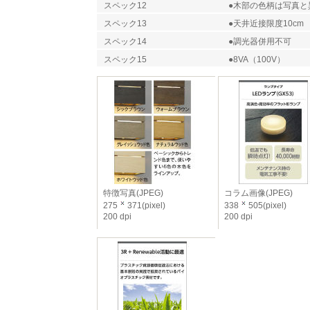
スペック12
●木部の色柄は写真と
スペック13
●天井近接限度10cm
スペック14
●調光器併用不可
スペック15
●8VA（100V）
特徴写真(JPEG)
コラム画像(JPEG)
275
371(pixel)
338
505(pixel)
200 dpi
200 dpi