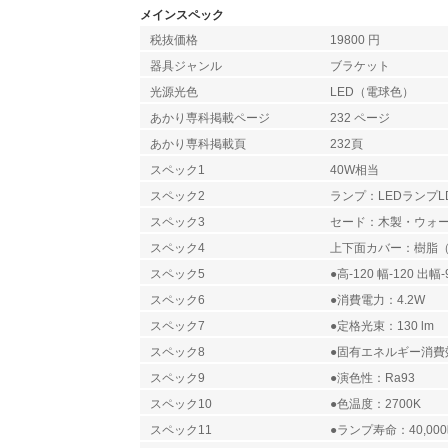
メインスペック
税抜価格
19800 円
器具ジャンル
ブラケット
光源光色
LED（電球色）
あかり専科掲載ページ
232 ページ
あかり専科掲載頁
232頁
スペック1
40W相当
スペック2
ランプ：LEDランプLD
スペック3
セード：木製・ウォ
スペック4
上下面カバー：樹脂
スペック5
●高-120 幅-120 出幅-
スペック6
●消費電力：4.2W
スペック7
●定格光束：130 lm
スペック8
●固有エネルギー消費効率
スペック9
●演色性：Ra93
スペック10
●色温度：2700K
スペック11
●ランプ寿命：40,00