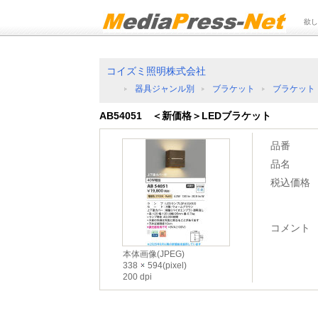
欲し
コイズミ照明株式会社
器具ジャンル別
ブラケット
ブラケット
AB54051 ＜新価格＞LEDブラケット
品番
品名
税込価格
コメント
本体画像(JPEG)
338
594(pixel)
200 dpi