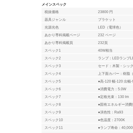
メインスペック
税抜価格
23800 円
器具ジャンル
ブラケット
光源光色
LED（電球色）
あかり専科掲載ページ
232 ページ
あかり専科掲載頁
232頁
スペック1
40W相当
スペック2
ランプ：LEDランプLD
スペック3
セード：木製・シッ
スペック4
上下面カバー：樹脂
スペック5
●高-120 幅-120 出幅-
スペック6
●消費電力：5.0W
スペック7
●定格光束：130 lm
スペック8
●固有エネルギー消費効率
スペック9
●演色性：Ra93
スペック10
●色温度：2700K
スペック11
●ランプ寿命：40,00