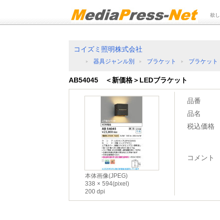
欲し
コイズミ照明株式会社
器具ジャンル別
ブラケット
ブラケット
AB54045 ＜新価格＞LEDブラケット
品番
品名
税込価格
コメント
本体画像(JPEG)
338
594(pixel)
200 dpi