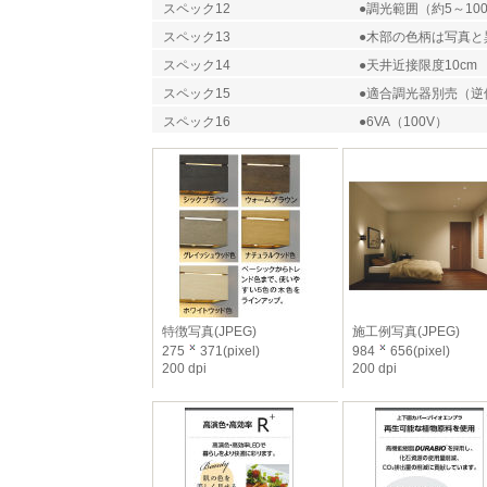
スペック12
●調光範囲（約5～10
スペック13
●木部の色柄は写真と
スペック14
●天井近接限度10cm
スペック15
●適合調光器別売（逆
スペック16
●6VA（100V）
特徴写真(JPEG)
施工例写真(JPEG)
275
371(pixel)
984
656(pixel)
200 dpi
200 dpi