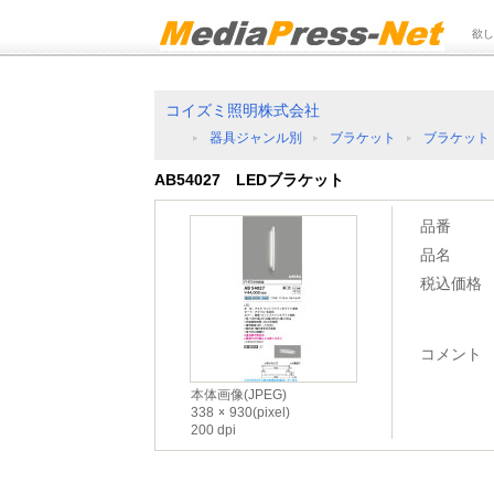
欲し
コイズミ照明株式会社
器具ジャンル別
ブラケット
ブラケット
AB54027 LEDブラケット
品番
品名
税込価格
コメント
本体画像(JPEG)
338
930(pixel)
200 dpi