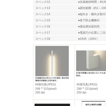
スペック12
●光束維持時間：40,0
スペック13
●調光範囲（約1～10
スペック14
●縦向き・横向き取付
スペック15
●落下防止機構付
スペック16
●適合調光器別売
スペック17
●電源穴の位置にご注
スペック18
●18VA（100V）
特徴写真(JPEG)
特徴写真(JPEG)
299
315(pixel)
299
221(pixel)
200 dpi
200 dpi