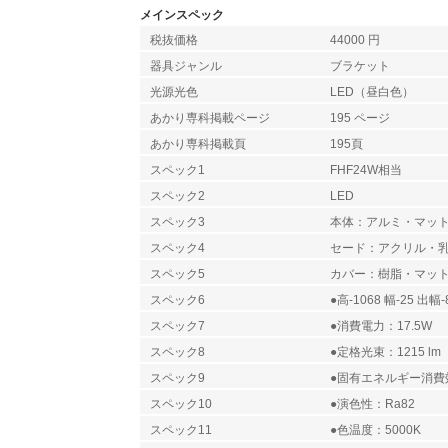
メインスペック
税抜価格
44000 円
器具ジャンル
ブラケット
光源光色
LED（昼白色）
あかり専科掲載ページ
195 ページ
あかり専科掲載頁
195頁
スペック1
FHF24W相当
スペック2
LED
スペック3
本体：アルミ・マッ
スペック4
セード：アクリル・
スペック5
カバー：樹脂・マッ
スペック6
●高-1068 幅-25 出幅-
スペック7
●消費電力：17.5W
スペック8
●定格光束：1215 lm
スペック9
●固有エネルギー消費効率
スペック10
●演色性：Ra82
スペック11
●色温度：5000K