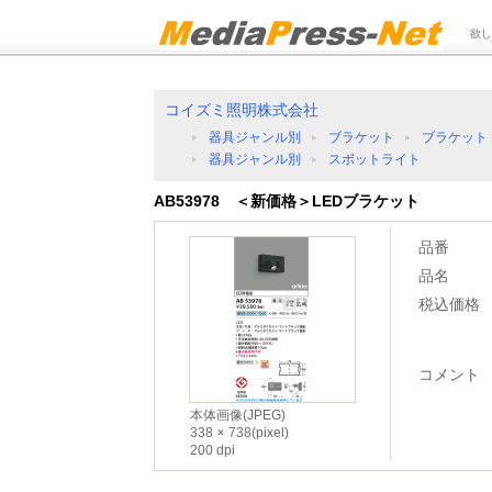
欲し
コイズミ照明株式会社
器具ジャンル別
ブラケット
ブラケット
器具ジャンル別
スポットライト
AB53978 ＜新価格＞LEDブラケット
品番
品名
税込価格
コメント
本体画像(JPEG)
338
738(pixel)
200 dpi