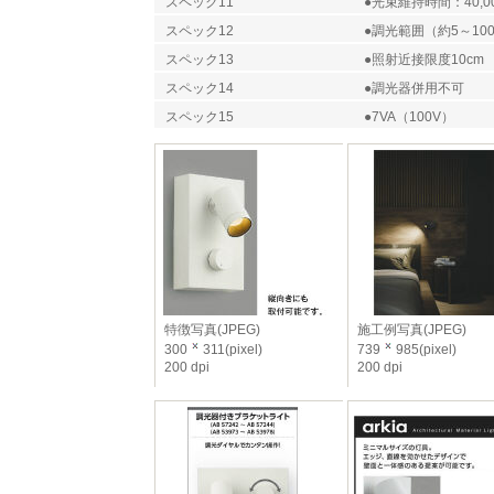
スペック11
●光束維持時間：40,0
スペック12
●調光範囲（約5～10
スペック13
●照射近接限度10cm
スペック14
●調光器併用不可
スペック15
●7VA（100V）
特徴写真(JPEG)
施工例写真(JPEG)
300
311(pixel)
739
985(pixel)
200 dpi
200 dpi