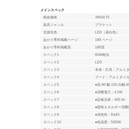
メインスペック
税抜価格
39500 円
器具ジャンル
ブラケット
光源光色
LED（昼白色）
あかり専科掲載ページ
188 ページ
あかり専科掲載頁
188頁
スペック1
60W相当
スペック2
LED
スペック3
本体・灯具：アルミ
スペック4
フード：アルミダイ
スペック5
●高-90 幅-150 出幅-9
スペック6
●消費電力：4.5W
スペック7
●定格光束：405 lm
スペック8
●固有エネルギー消費効率
スペック9
●演色性：Ra93
スペック10
●色温度：5000K