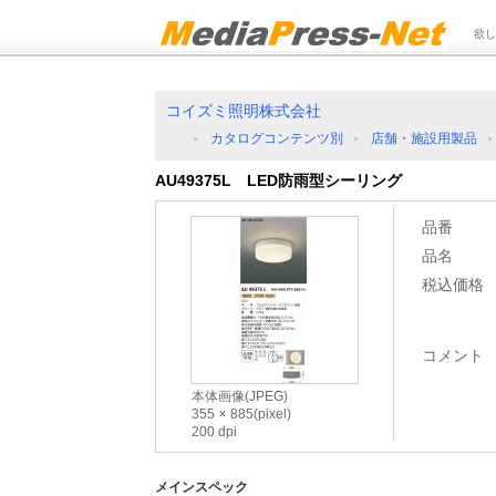
欲し
コイズミ照明株式会社
カタログコンテンツ別
店舗・施設用製品
AU49375L LED防雨型シーリング
品番
品名
税込価格
コメント
本体画像(JPEG)
355
885(pixel)
200 dpi
メインスペック