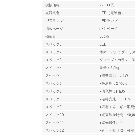
税抜価格
77500 円
光源光色
LED（電球色）
LEDランプ
LEDランプ
掲載ページ
536 ページ
掲載頁
536頁
スペック1
LED
スペック2
本体：アルミダイカ
スペック3
グローブ：ガラス・透
スペック4
重量：2.8kg
スペック5
●消費電力：7.6W
スペック6
●色温度：2700K
スペック7
●演色性：Ra85
スペック8
●定格光束：610 lm
スペック9
●固有エネルギー消費効率
スペック10
●光束維持時間：40,0
スペック11
●調光器併用不可
スペック12
●直付・壁付取付可能