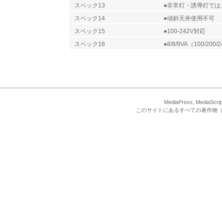
スペック13
●非常灯・誘導灯では
スペック14
●傾斜天井使用不可
スペック15
●100-242V対応
スペック16
●8/8/9VA（100/200/
MediaPress, Med
このサイトにあるすべての著作物（