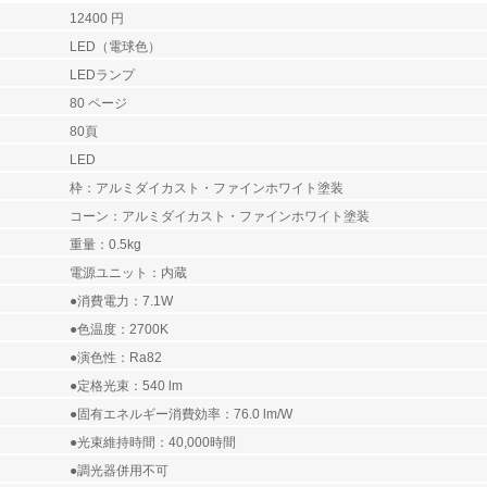
12400 円
LED（電球色）
LEDランプ
80 ページ
80頁
LED
枠：アルミダイカスト・ファインホワイト塗装
コーン：アルミダイカスト・ファインホワイト塗装
重量：0.5kg
電源ユニット：内蔵
●消費電力：7.1W
●色温度：2700K
●演色性：Ra82
●定格光束：540 lm
●固有エネルギー消費効率：76.0 lm/W
●光束維持時間：40,000時間
●調光器併用不可