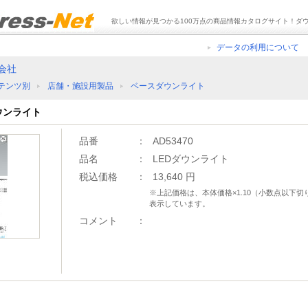
欲しい情報が見つかる100万点の商品情報カタログサイト！ダ
データの利用について
会社
テンツ別
店舗・施設用製品
ベースダウンライト
ダウンライト
品番
：
AD53470
品名
：
LEDダウンライト
税込価格
：
13,640 円
※上記価格は、本体価格×1.10（小数点以下
表示しています。
コメント
：