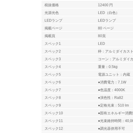
税抜価格
12400 円
光源光色
LED（白色）
LEDランプ
LEDランプ
掲載ページ
80 ページ
掲載頁
80頁
スペック1
LED
スペック2
枠：アルミダイカス
スペック3
コーン：アルミダイ
スペック4
重量：0.5kg
スペック5
電源ユニット：内蔵
スペック6
●消費電力：7.1W
スペック7
●色温度：4000K
スペック8
●演色性：Ra82
スペック9
●定格光束：510 lm
スペック10
●固有エネルギー消費効率
スペック11
●光束維持時間：40,0
スペック12
●調光器併用不可