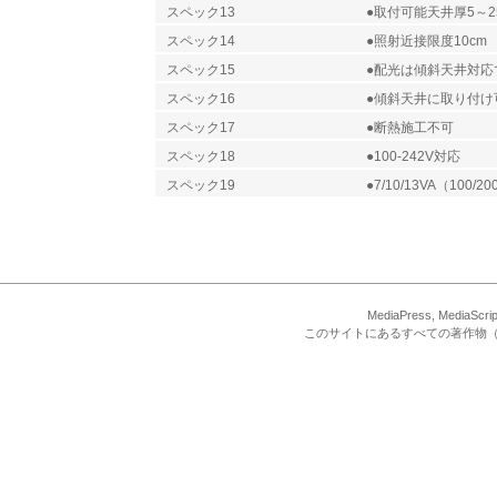
スペック13
●取付可能天井厚5～2
スペック14
●照射近接限度10cm
スペック15
●配光は傾斜天井対応
スペック16
●傾斜天井に取り付け
スペック17
●断熱施工不可
スペック18
●100-242V対応
スペック19
●7/10/13VA（100/20
MediaPress, Med
このサイトにあるすべての著作物（