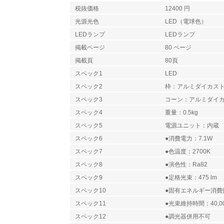
税抜価格
12400 円
光源光色
LED（電球色）
LEDランプ
LEDランプ
掲載ページ
80 ページ
掲載頁
80頁
スペック1
LED
スペック2
枠：アルミダイカス
スペック3
コーン：アルミダイ
スペック4
重量：0.5kg
スペック5
電源ユニット：内蔵
スペック6
●消費電力：7.1W
スペック7
●色温度：2700K
スペック8
●演色性：Ra82
スペック9
●定格光束：475 lm
スペック10
●固有エネルギー消費効率
スペック11
●光束維持時間：40,0
スペック12
●調光器併用不可