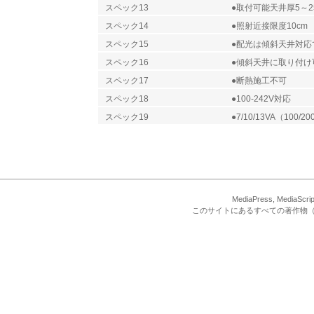
スペック13
●取付可能天井厚5～2
スペック14
●照射近接限度10cm
スペック15
●配光は傾斜天井対応
スペック16
●傾斜天井に取り付け
スペック17
●断熱施工不可
スペック18
●100-242V対応
スペック19
●7/10/13VA（100/20
MediaPress, Med
このサイトにあるすべての著作物（