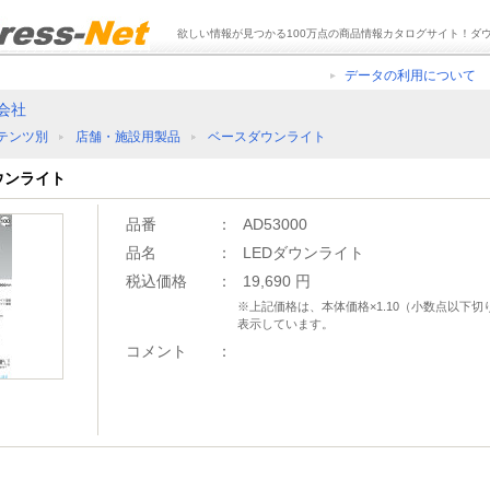
欲しい情報が見つかる100万点の商品情報カタログサイト！ダ
データの利用について
会社
テンツ別
店舗・施設用製品
ベースダウンライト
ダウンライト
品番
：
AD53000
品名
：
LEDダウンライト
税込価格
：
19,690 円
※上記価格は、本体価格×1.10（小数点以下
表示しています。
コメント
：