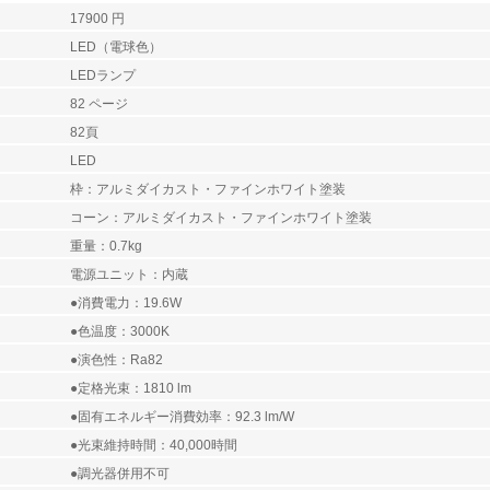
17900 円
LED（電球色）
LEDランプ
82 ページ
82頁
LED
枠：アルミダイカスト・ファインホワイト塗装
コーン：アルミダイカスト・ファインホワイト塗装
重量：0.7kg
電源ユニット：内蔵
●消費電力：19.6W
●色温度：3000K
●演色性：Ra82
●定格光束：1810 lm
●固有エネルギー消費効率：92.3 lm/W
●光束維持時間：40,000時間
●調光器併用不可