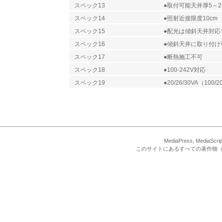
スペック13
●取付可能天井厚5～2
スペック14
●照射近接限度10cm
スペック15
●配光は傾斜天井対応
スペック16
●傾斜天井に取り付け
スペック17
●断熱施工不可
スペック18
●100-242V対応
スペック19
●20/26/30VA（100/2
MediaPress, Med
このサイトにあるすべての著作物（