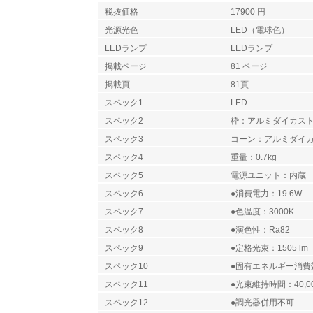
税抜価格
17900 円
光源光色
LED（電球色）
LEDランプ
LEDランプ
掲載ページ
81 ページ
掲載頁
81頁
スペック1
LED
スペック2
枠：アルミダイカス
スペック3
コーン：アルミダイ
スペック4
重量：0.7kg
スペック5
電源ユニット：内蔵
スペック6
●消費電力：19.6W
スペック7
●色温度：3000K
スペック8
●演色性：Ra82
スペック9
●定格光束：1505 lm
スペック10
●固有エネルギー消費効率
スペック11
●光束維持時間：40,0
スペック12
●調光器併用不可