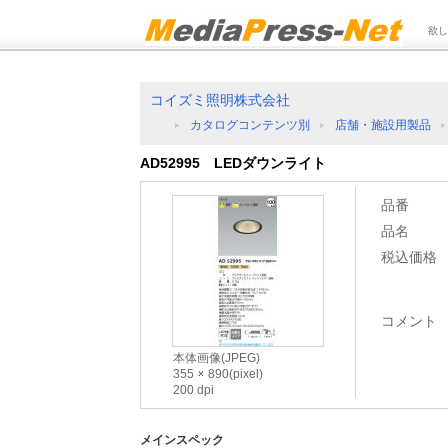
欲し
コイズミ照明株式会社
カタログコンテンツ別
店舗・施設用製品
AD52995 LEDダウンライト
品番
品名
税込価格
コメント
本体画像(JPEG)
355
890(pixel)
200 dpi
メインスペック