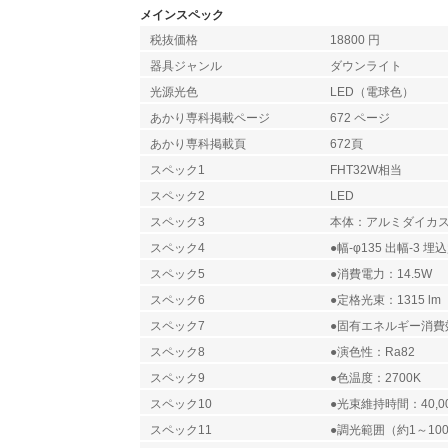
メインスペック
税抜価格
18800 円
器具ジャンル
ダウンライト
光源光色
LED（電球色）
あかり専科掲載ページ
672 ページ
あかり専科掲載頁
672頁
スペック1
FHT32W相当
スペック2
LED
スペック3
本体：アルミダイカ
スペック4
●幅-φ135 出幅-3 埋込
スペック5
●消費電力：14.5W
スペック6
●定格光束：1315 lm
スペック7
●固有エネルギー消費効率
スペック8
●演色性：Ra82
スペック9
●色温度：2700K
スペック10
●光束維持時間：40,0
スペック11
●調光範囲（約1～10