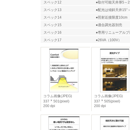
スペック12
●取付可能天井厚5～2
スペック13
●配光は傾斜天井15°～
スペック14
●照射近接限度10cm
スペック15
●適合調光器別売
スペック16
●専用リニューアルプレ
スペック17
●26VA（100V）
コラム画像(JPEG)
コラム画像(JPEG)
337
501(pixel)
337
505(pixel)
200 dpi
200 dpi