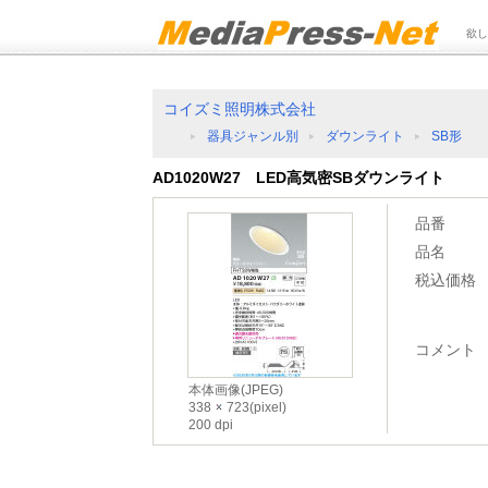
欲し
コイズミ照明株式会社
器具ジャンル別
ダウンライト
SB形
AD1020W27 LED高気密SBダウンライト
品番
品名
税込価格
コメント
本体画像(JPEG)
338
723(pixel)
200 dpi