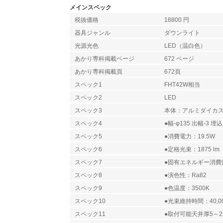
メインスペック
税抜価格
18800 円
器具ジャンル
ダウンライト
光源光色
LED（温白色）
あかり専科掲載ページ
672 ページ
あかり専科掲載頁
672頁
スペック1
FHT42W相当
スペック2
LED
スペック3
本体：アルミダイカ
スペック4
●幅-φ135 出幅-3 埋込
スペック5
●消費電力：19.5W
スペック6
●定格光束：1875 lm
スペック7
●固有エネルギー消費効率
スペック8
●演色性：Ra82
スペック9
●色温度：3500K
スペック10
●光束維持時間：40,0
スペック11
●取付可能天井厚5～2