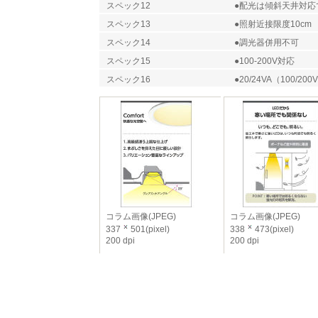
スペック12
●配光は傾斜天井対応
スペック13
●照射近接限度10cm
スペック14
●調光器併用不可
スペック15
●100-200V対応
スペック16
●20/24VA（100/200
コラム画像(JPEG)
コラム画像(JPEG)
337
501(pixel)
338
473(pixel)
200 dpi
200 dpi