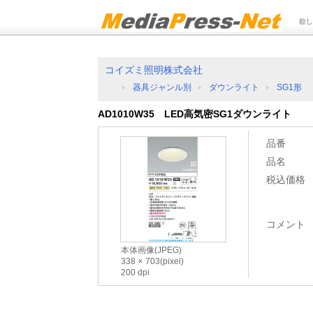
欲し
コイズミ照明株式会社
器具ジャンル別
ダウンライト
SG1形
AD1010W35 LED高気密SG1ダウンライト
品番
品名
税込価格
コメント
本体画像(JPEG)
338
703(pixel)
200 dpi